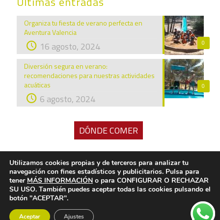
Últimas entradas
Organiza tu fiesta de verano perfecta en
Aventura Valencia
0
16 agosto, 2024
Diversión segura en verano:
recomendaciones para nuestras actividades
acuáticas
0
6 agosto, 2024
DÓNDE COMER
Utilizamos cookies propias y de terceros para analizar tu
navegación con fines estadísticos y publicitarios. Pulsa para
tener
MÁS INFORMACIÓN
o para CONFIGURAR O RECHAZAR
© 2020 Aventura Valencia. Empresa de Turismo
SU USO. También puedes aceptar todas las cookies pulsando el
botón "ACEPTAR".
Activo. N.Reg. TA-49-V.
Aceptar
Ajustes