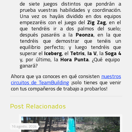
de siete juegos distintos que pondrán a
prueba vuestras habilidades y coordinación.
Una vez os hayáis dividido en dos equipos
empezaréis con el juego del
Zig Zag
, en el
que tendréis ir a dos palmos del suelo;
después pasaréis a la
Peonza
, en la que
tendréis que demostrar que tenéis un
equilibrio perfecto; y
luego
tendréis que
superar el
Iceberg
, el
Tetris
,
la V
, la
Soga 4
y, por último, la
Hora Punta
.
¿Qué equipo
ganará?
Ahora que ya conoces en qué consisten
nuestros
circuitos de TeamBuilding
¡solo tienes que venir
con tus compañeros de trabajo a probarlos!
Post Relacionados
16 agosto, 2024