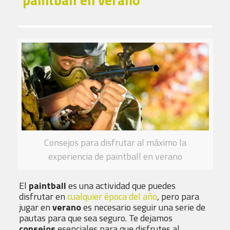
Consejos para disfrutar al máximo la
experiencia de paintball en verano
El
paintball
es una actividad que puedes
disfrutar en
cualquier época del año
, pero para
jugar en
verano
es necesario seguir una serie de
pautas para que sea seguro. Te dejamos
consejos
esenciales para que disfrutes al