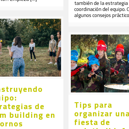
también de la estrategia 
coordinación del equipo. 
algunos consejos práctico
nstruyendo
ipo:
Tips para
rategias de
organizar un
m building en
fiesta de
tornos