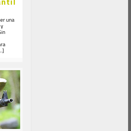
antil
ser una
 y
Sin
ara
…]