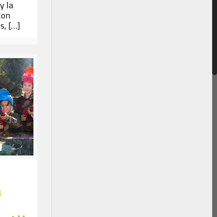
y la
Con
s,
[…]
a