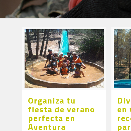
Organiza tu
Div
fiesta de verano
en 
perfecta en
re
Aventura
par