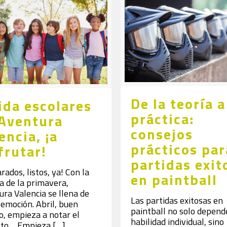
De la teoría a
ida escolares
práctica:
Aventura
consejos
encia, ¡a
prácticos par
frutar!
partidas exit
rados, listos, ya! Con la
en paintball
a de la primavera,
ra Valencia se llena de
Las partidas exitosas en
 emoción. Abril, buen
paintball no solo depend
, empieza a notar el
habilidad individual, sino
cito… Empieza
[…]