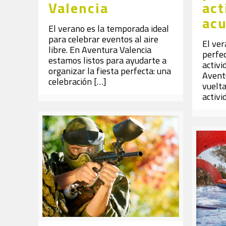
Valencia
act
acu
El verano es la temporada ideal
para celebrar eventos al aire
El ve
libre. En Aventura Valencia
perfec
estamos listos para ayudarte a
activi
organizar la fiesta perfecta: una
Avent
celebración
[…]
vuelta
activi