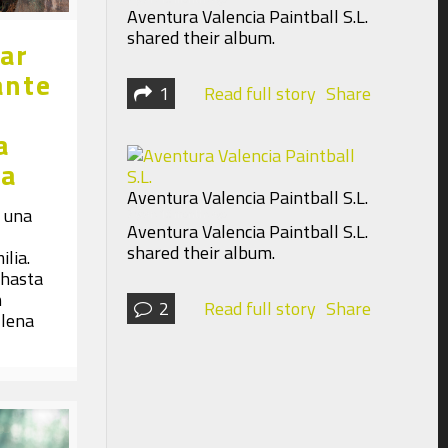
Aventura Valencia Paintball S.L.
shared their album.
ar
ante
1
Read full story
Share
a
ia
Aventura Valencia Paintball S.L.
 una
7 years 10 months ago
Aventura Valencia Paintball S.L.
shared their album.
ilia.
 hasta
n
2
Read full story
Share
llena