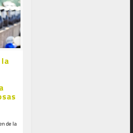
 la
a
osas
en de la