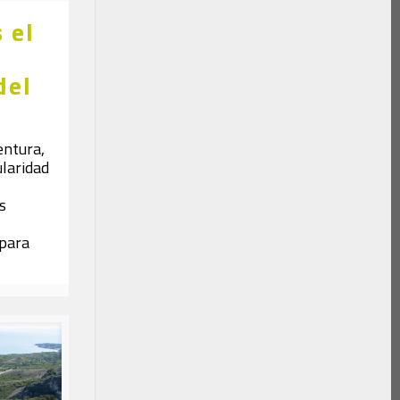
 el
del
entura,
ularidad
s
 para