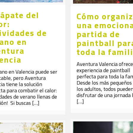
ápate del
Cómo organiz
or:
una emocion
ividades de
partida de
ano en
paintball par
entura
toda la famil
encia
Aventura Valencia ofrece
experiencia de paintball
ano en Valencia puede ser
perfecta para toda la fam
cable, pero Aventura
Desde los más pequeños
ia tiene la solución
los adultos, todos puede
ta para combatir el calor:
disfrutar de una jornada 
idades de verano llenas de
[…]
ión! Si buscas
[…]