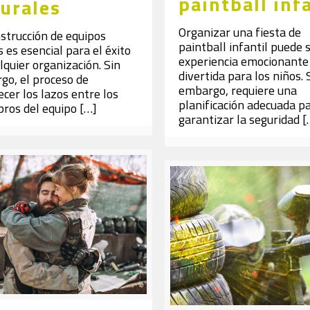
paintball inf
urales
Organizar una fiesta de
strucción de equipos
paintball infantil puede 
s es esencial para el éxito
experiencia emocionante
lquier organización. Sin
divertida para los niños. 
go, el proceso de
embargo, requiere una
ecer los lazos entre los
planificación adecuada p
ros del equipo
[…]
garantizar la seguridad
[