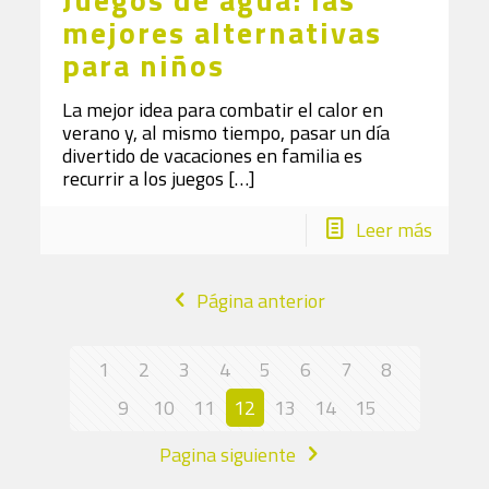
mejores alternativas
para niños
La mejor idea para combatir el calor en
verano y, al mismo tiempo, pasar un día
divertido de vacaciones en familia es
recurrir a los juegos
[…]
Leer más
Página anterior
1
2
3
4
5
6
7
8
9
10
11
12
13
14
15
Pagina siguiente