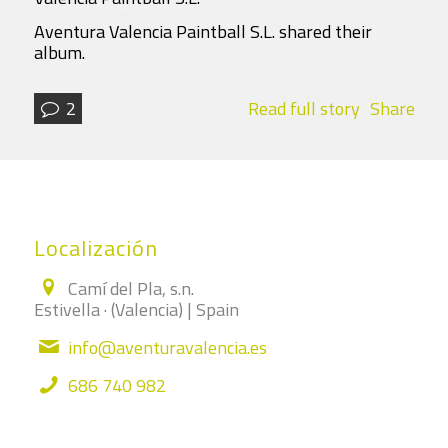
7 years 10 months ago
Aventura Valencia Paintball S.L. shared their
album.
2
Read full story
Share
Localización
Camí del Pla, s.n.
Estivella · (Valencia) | Spain
info@aventuravalencia.es
686 740 982