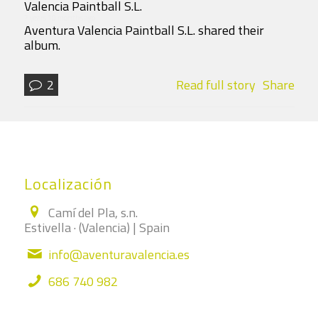
Valencia Paintball S.L.
7 years 10 months ago
Aventura Valencia Paintball S.L. shared their
album.
2
Read full story
Share
Localización
Camí del Pla, s.n.
Estivella · (Valencia) | Spain
info@aventuravalencia.es
686 740 982