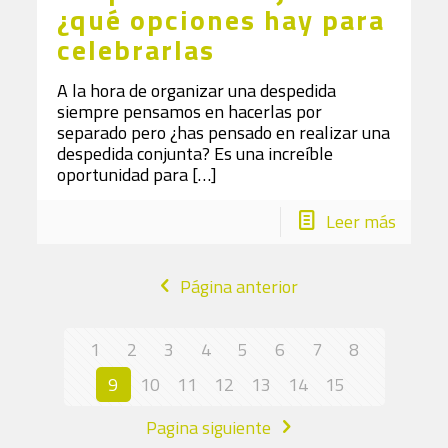
¿qué opciones hay para
celebrarlas
A la hora de organizar una despedida
siempre pensamos en hacerlas por
separado pero ¿has pensado en realizar una
despedida conjunta? Es una increíble
oportunidad para
[…]
Leer más
Página anterior
1
2
3
4
5
6
7
8
9
10
11
12
13
14
15
Pagina siguiente